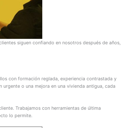
clientes siguen confiando en nosotros después de años,
llos con formación reglada, experiencia contrastada y
ón urgente o una mejora en una vivienda antigua, cada
cliente. Trabajamos con herramientas de última
cto lo permite.