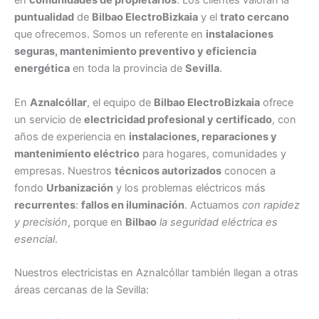
en
comunidades de propietarios
. Los clientes valoran la
puntualidad
de
Bilbao ElectroBizkaia
y el
trato cercano
que ofrecemos. Somos un referente en
instalaciones
seguras, mantenimiento preventivo y eficiencia
energética
en toda la provincia de
Sevilla
.
En
Aznalcóllar
, el equipo de
Bilbao ElectroBizkaia
ofrece
un servicio de
electricidad profesional y certificado
, con
años de experiencia en
instalaciones, reparaciones y
mantenimiento eléctrico
para hogares, comunidades y
empresas. Nuestros
técnicos autorizados
conocen a
fondo
Urbanización
y los problemas eléctricos más
recurrentes
:
fallos en iluminación
. Actuamos
con rapidez
y precisión
, porque en
Bilbao
la seguridad eléctrica es
esencial
.
Nuestros electricistas en Aznalcóllar también llegan a otras
áreas cercanas de la Sevilla: