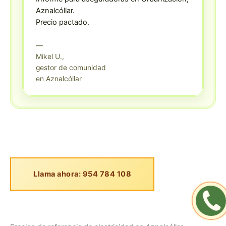
Aznalcóllar.
Precio pactado.
—
Mikel U.,
gestor de comunidad
en Aznalcóllar
Llama ahora: 954 784 108