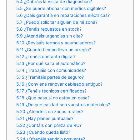
5.4
¿Cobráis la visita de diagnóstico?
5.5
¿Se puede abonar con medios digitales?
5.6
¿Dais garantía en reparaciones eléctricas?
5.7
¿Puedo solicitar alguien de mi zona?
5.8
¿Tenéis repuestos en stock?
5.9
¿Atendéis urgencias sin cita?
5.10
¿Revisáis termos y acumuladores?
5.11
¿Cuánto tiempo lleva un arreglo?
5.12
¿Tenéis contacto digital?
5.13
¿Por qué salta el automático?
5.14
¿Trabajáis con comunidades?
5.15
¿Tramitáis partes de seguro?
5.16
¿Conviene renovar cableado antiguo?
5.17
¿Tenéis técnicos certificados?
5.18
¿Qué pasa si no estoy en casa?
5.19
¿De qué calidad son vuestros materiales?
5.20
¿Atendéis en zonas rurales?
5.21
¿Hay planes puntuales?
5.22
¿Contáis con póliza de RC?
5.23
¿Cuándo queda listo?
5.24
¿Ofrecéis servicio posventa?