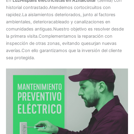
En
LuzHispalis
electricistas en Aznalcóllar
(Sevilla) con
historial contrastado.Atendemos cortocircuitos con
rapidez.La aislamientos deteriorados, junto al factores
ambientales, deterioracableado y canalizaciones en
comunidades antiguas.Nuestro objetivo es resolver desde
la primera visita.Complementamos la reparación con
inspección de otras zonas, evitando quesurjan nuevas
averías.Con ello garantizamos que la inversión del cliente
sea protegida.