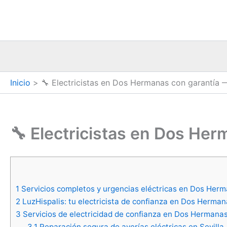
Ir
al
contenido
Inicio
🔧 Electricistas en Dos Hermanas con garantía 
🔧 Electricistas en Dos Her
1
Servicios completos y urgencias eléctricas en Dos Her
2
LuzHispalis: tu electricista de confianza en Dos Herma
3
Servicios de electricidad de confianza en Dos Hermana
3.1
Reparación segura de averías eléctricas en Sevilla