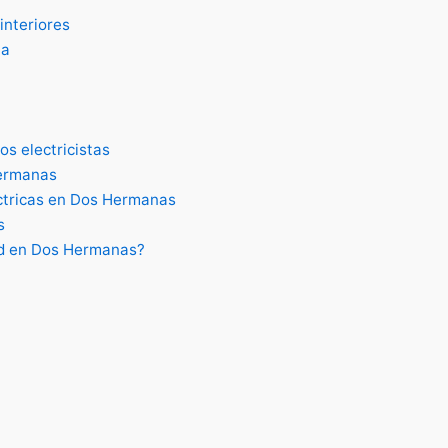
interiores
la
s electricistas
Hermanas
éctricas en Dos Hermanas
s
ad en Dos Hermanas?