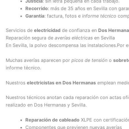
Justicia
: sin letra pequeña en cada trabajo.
Recorrido
: más de 35 años en Sevilla con garan
Garantía
: factura, fotos e
informe técnico
compl
Servicios de
electricidad
de confianza en
Dos Hermana
Reparación segura de
averías eléctricas
en Sevilla
En Sevilla, la polvo descompensa las instalaciones.Por
Muchas averías aparecen por
picos de tensión
o
sobret
informe técnico.
Nuestros
electricistas en Dos Hermanas
emplean medidor
Nuestros técnicos anotan cada reparación con actas ofic
realizado en Dos Hermanas y Sevilla.
Reparación de cableado
XLPE con certificació
Componentes que previenen nuevas averías