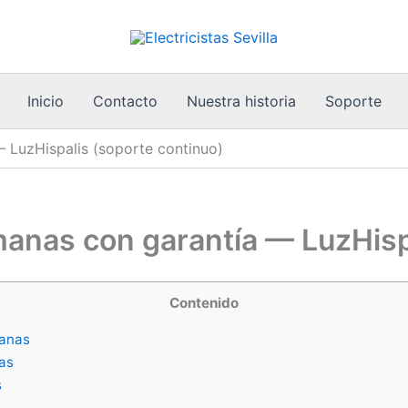
Inicio
Contacto
Nuestra historia
Soporte
— LuzHispalis (soporte continuo)
manas con garantía — LuzHisp
Contenido
manas
nas
s