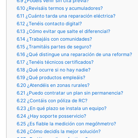
6.9
¿Podéis venir sin cita previa?
6.10
¿Revisáis termos y acumuladores?
6.11
¿Cuánto tarda una reparación eléctrica?
6.12
¿Tenéis contacto digital?
6.13
¿Cómo evitar que salte el diferencial?
6.14
¿Trabajáis con comunidades?
6.15
¿Tramitáis partes de seguro?
6.16
¿Qué distingue una reparación de una reforma?
6.17
¿Tenéis técnicos certificados?
6.18
¿Qué ocurre si no hay nadie?
6.19
¿Qué productos empleáis?
6.20
¿Atendéis en zonas rurales?
6.21
¿Puedo contratar un plan sin permanencia?
6.22
¿Contáis con póliza de RC?
6.23
¿En qué plazo se instala un equipo?
6.24
¿Hay soporte posservicio?
6.25
¿Es fiable la medición con megóhmetro?
6.26
¿Cómo decidís la mejor solución?