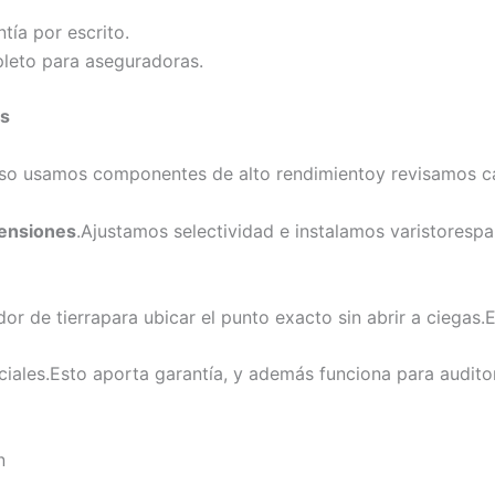
tía por escrito.
eto para aseguradoras.
s
 eso usamos componentes de alto rendimientoy revisamos caj
ensiones
.Ajustamos selectividad e instalamos varistorespa
 de tierrapara ubicar el punto exacto sin abrir a ciegas.Es
iales.Esto aporta garantía, y además funciona para auditor
n