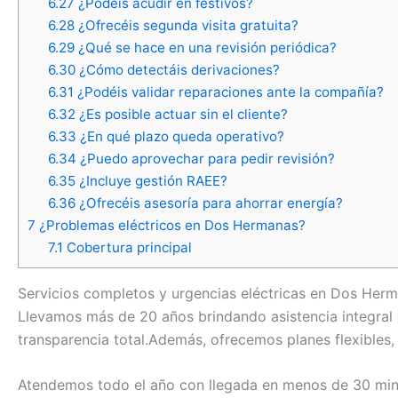
6.27
¿Podéis acudir en festivos?
6.28
¿Ofrecéis segunda visita gratuita?
6.29
¿Qué se hace en una revisión periódica?
6.30
¿Cómo detectáis derivaciones?
6.31
¿Podéis validar reparaciones ante la compañía?
6.32
¿Es posible actuar sin el cliente?
6.33
¿En qué plazo queda operativo?
6.34
¿Puedo aprovechar para pedir revisión?
6.35
¿Incluye gestión RAEE?
6.36
¿Ofrecéis asesoría para ahorrar energía?
7
¿Problemas eléctricos en Dos Hermanas?
7.1
Cobertura principal
Servicios completos y urgencias eléctricas en Dos Her
Llevamos más de 20 años brindando asistencia integral
transparencia total.Además, ofrecemos planes flexibles,
Atendemos todo el año con llegada en menos de 30 mi